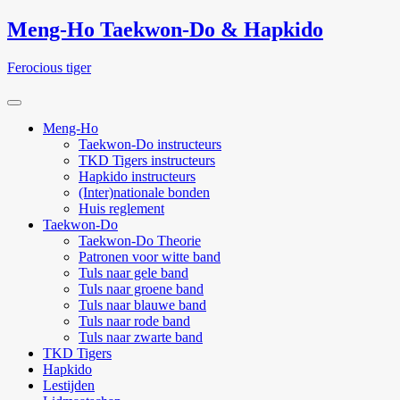
Skip
Meng-Ho Taekwon-Do & Hapkido
to
content
Ferocious tiger
Meng-Ho
Taekwon-Do instructeurs
TKD Tigers instructeurs
Hapkido instructeurs
(Inter)nationale bonden
Huis reglement
Taekwon-Do
Taekwon-Do Theorie
Patronen voor witte band
Tuls naar gele band
Tuls naar groene band
Tuls naar blauwe band
Tuls naar rode band
Tuls naar zwarte band
TKD Tigers
Hapkido
Lestijden